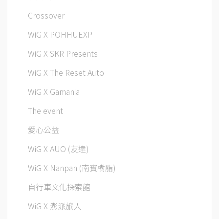
Crossover
WiG X POHHUEXP
WiG X SKR Presents
WiG X The Reset Auto
WiG X Gamania
The event
愛心公益
WiG X AUO (友達)
WiG X Nanpan (南寶樹脂)
自行車文化探索館
WiG X 澎派旅人