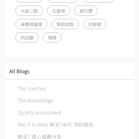
大麻二酚
石墨稀
莫代爾
身體微循環
幫助放鬆
抗靜電
抗起皺
親膚
All Blogs
The Journey
The Knowledge
Quality assessment
WiG X Dr.Mike 晚安T系列 測試報告
晚安T 真心推薦分享