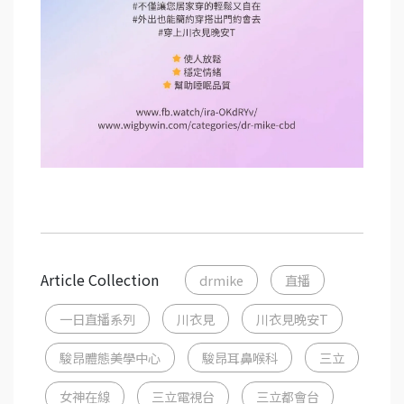
Article Collection
drmike
直播
一日直播系列
川衣見
川衣見晚安T
駿昂體態美學中心
駿昂耳鼻喉科
三立
女神在線
三立電視台
三立都會台