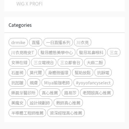
WiG X PROFI
Categories
drmike
直播
一日直播系列
川衣見
川衣見晚安T
駿昂體態美學中心
駿昂耳鼻喉科
三立
女神在線
三立電視台
三立都會台
大麻二酚
石墨稀
莫代爾
身體微循環
幫助放鬆
抗靜電
抗起皺
親膚
Miya瑜珈老師
#yoyofancyselect
樂晨牙醫診所
真心推薦
路易莎
老闆娘真心推薦
美魔女
設計規劃師
教師真心推薦
半導體工程師推薦
資深經理真心推薦