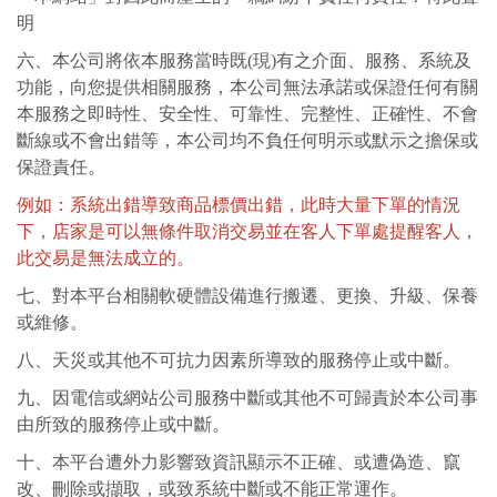
明
六、
本公司將依本服務當時既
(
現
)
有之介面、服務、系統及
功能，向您提供相關服務，本公司無法承諾或保證任何有關
本服務之即時性、安全性、可靠性、完整性、正確性、不會
斷線或不會出錯等，本公司均不負任何明示或默示之擔保或
保證責任。
例如：系統出錯導致商品標價出錯，此時大量下單的情況
下，店家是可以無條件取消交易並在客人下單處提醒客人，
此交易是無法成立的。
七、對本平台相關軟硬體設備進行搬遷、更換、升級、保養
或維修
。
八、天災或其他不可抗力因素所導致的服務停止或中斷
。
九、因電信或網站公司服務中斷或其他不可歸責於本公司事
由所致的服務停止或中斷
。
十、本平台遭外力影響致資訊顯示不正確、或遭偽造、竄
改、刪除或擷取，或致系統中斷或不能正常運作
。