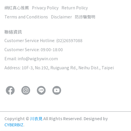
網紅真心推薦
Privacy Policy
Return Policy
Terms and Conditions
Disclaimer
防詐騙聲明
聯絡資訊
Customer Service Hotline: (02)26597088
Customer Service: 09:00-18:00
Email: info@wigbywin.com
Address: 10F-3, No.192, Ruiguang Rd., Neihu Dist., Taipei
Copyright ©
川衣見
All Rights Reserved.
Designed by
CYBERBIZ
.