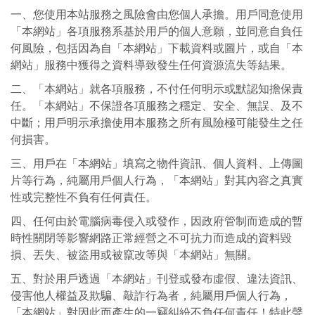
一、您使用本站服務之風險會由您個人承擔。用戶同意使用
「本網站」各項服務系基於用戶的個人意願，並同意自負任
何風險，包括因為自「本網站」下載資料或圖片，或自「本
網站」服務中獲得之資料導致發生任何資源流失等結果。
二、「本網站」就各項服務，不付任何明示或默認知擔保責
任。「本網站」不保證各項服務之穩定、安全、無誤、及不
中斷；用戶明示承擔使用本服務之所有風險極可能發生之任
何損害。
三、用戶在「本網站」填寫之物件資訊、個人資料、上傳圖
片等行為，純屬用戶個人行為，「本網站」對其內容之真實
性或完整性不負有任何責任。
四、任何由於電腦病毒侵入或發作，因政府管制而造成的暫
時性關閉等影響網路正常經營之不可抗力而造成的資料毀
損、丟失、被盜用或被竄改等與「本網站」無關。
五、對於用戶透過「本網站」刊登或發布虛假、違法資訊、
侵害他人權益及欺騙、敲詐行為者，純屬用戶個人行為，
「本網站」對因此而產生的一竊糾紛不負任何責任！特此聲