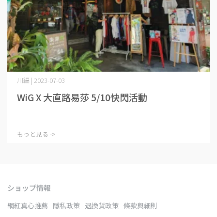
川編 | 2023-07-03
WiG X 大直路易莎 5/10快閃活動
もっと見る ->
ショップ情報
網紅真心推薦
隱私政策
退換貨政策
條款與細則