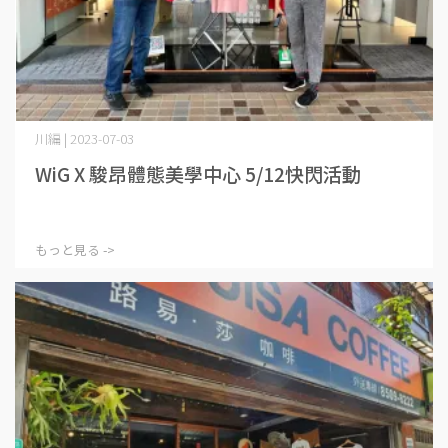
川編 | 2023-07-03
WiG X 駿昂體態美學中心 5/12快閃活動
もっと見る ->