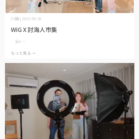
川編 | 2023-09-28
WiG X 討海人市集
&n⋯
もっと見る ->