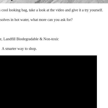
cool looking bag, take a look at the video and give it a try yourself.
disolves in hot water, what more can you ask for?
e, Landfill Biodegradable & Non-toxic
A smarter way to shop.