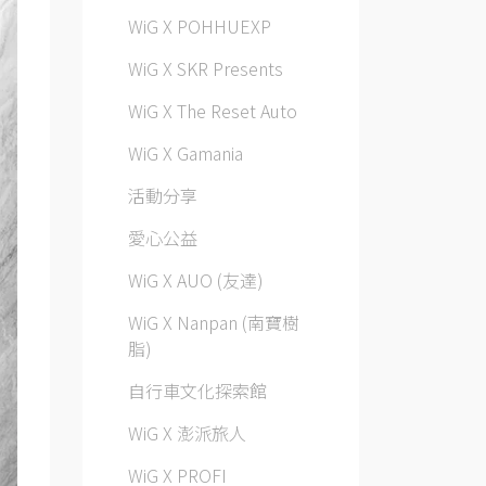
WiG X POHHUEXP
WiG X SKR Presents
WiG X The Reset Auto
WiG X Gamania
活動分享
愛心公益
WiG X AUO (友達)
WiG X Nanpan (南寶樹
脂)
自行車文化探索館
WiG X 澎派旅人
WiG X PROFI