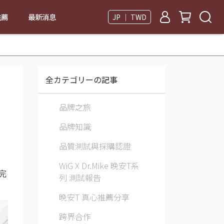
推薦
最新消息
JP ｜ TWD
全カテゴリーの記事
品牌之旅
品牌知識
品質測試與採購認證
WiG X Dr.Mike 晚安T系
完
列 測試報告
晚安T 真心推薦分享
跨界合作