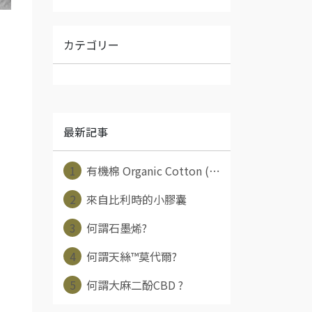
カテゴリー
最新記事
1
有機棉 Organic Cotton (⋯
2
來自比利時的小膠囊
3
何謂石墨烯?
4
何謂天絲™莫代爾?
5
何謂大麻二酚CBD ?