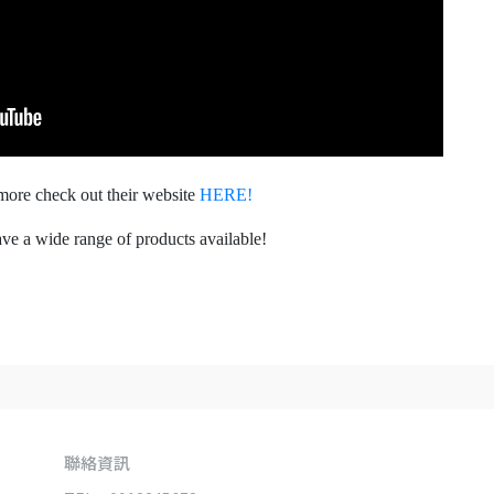
more check out their website
HERE!
ve a wide range of products available!
聯絡資訊