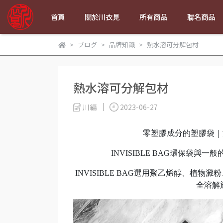
首頁
關於川衣見
所有商品
聯名商品
ブログ
品牌知識
熱水溶可分解包材
熱水溶可分解包材
川編
2023-06-27
零塑膠成分的塑膠袋｜法
INVISIBLE BAG環保袋
INVISIBLE BAG選用聚乙烯醇、植
全溶解