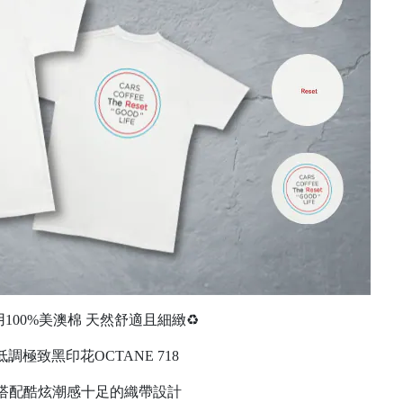
100%美澳棉 天然舒適且細緻♻️
調極致黑印花OCTANE 718
搭配酷炫潮感十足的織帶設計