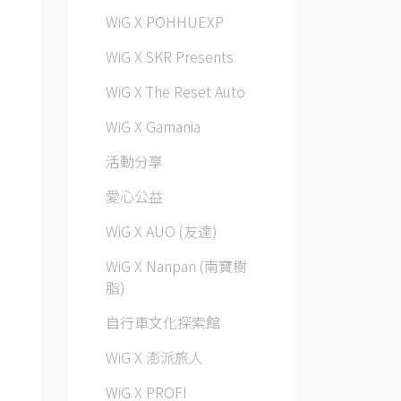
WiG X POHHUEXP
WiG X SKR Presents
WiG X The Reset Auto
WiG X Gamania
活動分享
愛心公益
WiG X AUO (友達)
WiG X Nanpan (南寶樹
脂)
自行車文化探索館
WiG X 澎派旅人
WiG X PROFI