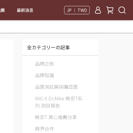
推薦
最新消息
JP ｜ TWD
全カテゴリーの記事
品牌之旅
品牌知識
品質測試與採購認證
WiG X Dr.Mike 晚安T系
列 測試報告
晚安T 真心推薦分享
跨界合作