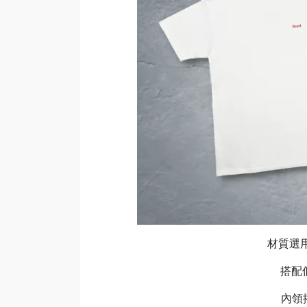
材質選用
搭配低
內領