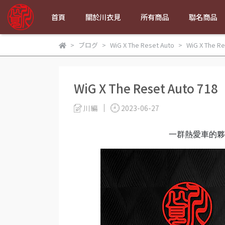
首頁
關於川衣見
所有商品
聯名商品
ブログ
WiG X The Reset Auto
WiG X The Re
WiG X The Reset Auto 718
川編
2023-06-27
一群熱愛車的夥