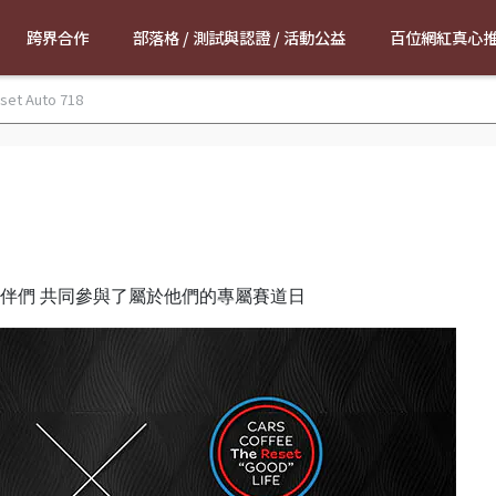
跨界合作
部落格 / 測試與認證 / 活動公益
百位網紅真心
set Auto 718
伴們 共同參與了屬於他們的專屬賽道日