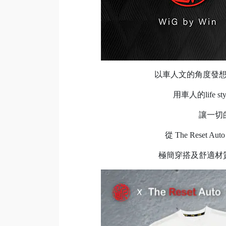
以車人文的角度發
用車人的life
讓一切
從 The Rese
極簡穿搭及舒適材