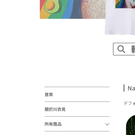
Na
首頁
デフ
關於川衣見
所有商品