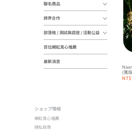
聯名商品
跨界合作
部落格 / 測試與認證 / 活動公益
百位網紅真心推薦
最新消息
Naa
(寬版
NT$
ショップ情報
網紅真心推薦
隱私政策