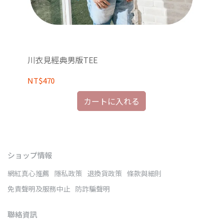
川衣見經典男版TEE
川
NT$470
NT
カートに入れる
ショップ情報
網紅真心推薦
隱私政策
退換貨政策
條款與細則
免責聲明及服務中止
防詐騙聲明
聯絡資訊