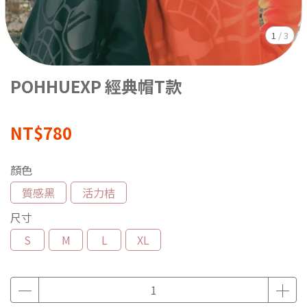
1
/
3
POHHUEXP 經典帽T款
NT$780
顏色
質感黑
活力桔
尺寸
S
M
L
XL